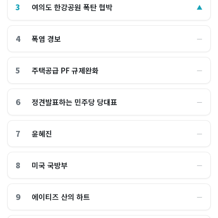
3
여의도 한강공원 폭탄 협박
▲
4
폭염 경보
―
5
주택공급 PF 규제완화
―
6
정견발표하는 민주당 당대표
―
7
윤혜진
―
8
미국 국방부
―
9
에이티즈 산의 하트
―