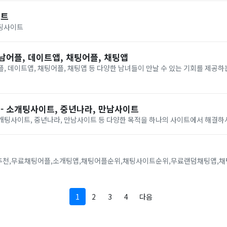
이트
팅사이트
남어플, 데이트앱, 채팅어플, 채팅앱
, 데이트앱, 채팅어플, 채팅앱 등 다양한 남녀들이 만날 수 있는 기회를 제공
- 소개팅사이트, 중년나라, 만남사이트
개팅사이트, 중년나라, 만남사이트 등 다양한 목적을 하나의 사이트에서 해결
추천,무료채팅어플,소개팅앱,채팅어플순위,채팅사이트순위,무료랜덤채팅앱,
1
2
3
4
다음