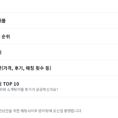
어플
 순위
위
(가격, 후기, 매칭 횟수 등)
 TOP 10
순위와 소개팅어플 후기가 궁금하신가요?
만남만을 위한 채팅사이트 밤미팅에 오신걸 환영합니다.