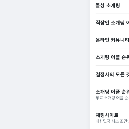
돌싱 소개팅
직장인 소개팅 
온라인 커뮤니티
소개팅 어플 순
결정사의 모든 것
소개팅 어플 순위
무료 소개팅 어플 
​채팅사이트
대한민국 최초 조건