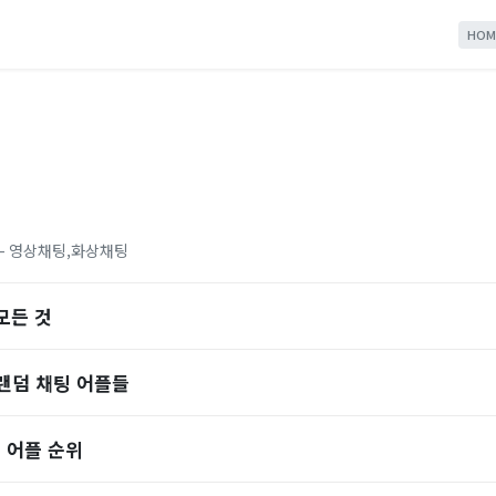
HOM
 - 영상채팅,화상채팅
모든 것
 랜덤 채팅 어플들
 어플 순위