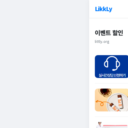
LikkLy
이벤트 할인
littly.org