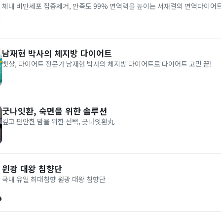
체내 비만세포 집중제거, 만족도 99% 면역력을 높이는 서재걸의 면역다이어
남재현 박사의 체지방 다이어트
뱃살, 다이어트 전문가 남재현 박사의 체지방 다이어트로 다이어트 고민 끝!
굿나잇환, 숙면을 위한 솔루션
깊고 편안한 밤을 위한 선택, 굿나잇환丸
원광 대왕 침향단
국내 유일 최대침향 원광 대왕 침향단