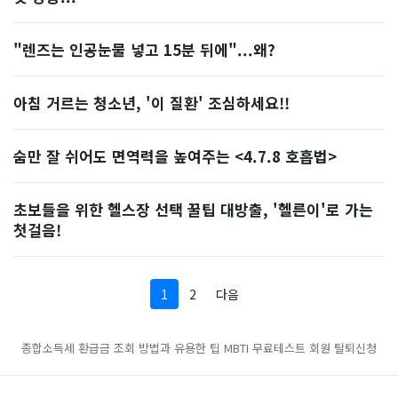
"렌즈는 인공눈물 넣고 15분 뒤에"...왜?
아침 거르는 청소년, '이 질환' 조심하세요!!
숨만 잘 쉬어도 면역력을 높여주는 <4.7.8 호흡법>
초보들을 위한 헬스장 선택 꿀팁 대방출, '헬른이'로 가는
첫걸음!
1
2
다음
종합소득세 환급금 조회 방법과 유용한 팁
MBTI 무료테스트
회원 탈퇴신청