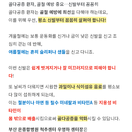
골다공증 환자, 골절 예방 중요…신발부터 꼼꼼히
골다공증 환자는
골절 예방에 최선
을 다해야 하는데요,
이를 위해 우선,
평소 신발부터 꼼꼼히 살펴야 합니다!
겨울철에는 보통 운동화를 신거나 굽이 낮은 신발을 신고 조
심히 걷는 데 반해,
여름철에는 흔히 슬리퍼나 샌들
을 신고 다니죠.
이런 신발은
쉽게 벗겨지거나 잘 미끄러지므로 피해야 합니
다
!
또 날씨가 더워지면 시원한
과일이나 식이섬유 음료
를 평소보
다 많이 섭취하게 되는데,
이는
철분이나 아연 등 필수 미네랄과 비타민A
등
지용성 비
타민이
몸 밖으로 배출
시킴으로써
골다공증을 악화
시킬 수 있답니다.
부산 온종합병원 척추센터 우영하 센터장
은