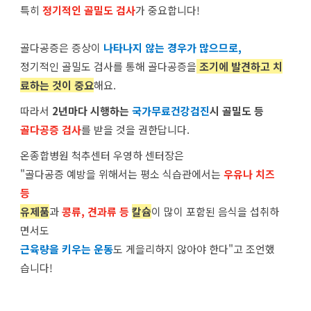
특히
정기적인 골밀도 검사
가 중요합니다!
골다공증은 증상이
나타나지 않는 경우가 많으므로,
정기적인 골밀도 검사를 통해 골다공증을
조기에 발견하고 치
료
하는 것이 중요
해요.
따라서
2년마다 시행하는
국가무료건강검진
시 골밀도 등
골다공증 검사
를 받을 것을 권한답니다.
온종합병원 척추센터 우영하 센터장은
"골다공증 예방을 위해서는 평소 식습관에서는
우유나 치즈
등
유제품
과
콩류, 견과류 등
칼슘
이 많이 포함된 음식을 섭취하
면서도
근육량을 키우는 운동
도 게을리하지 않아야 한다"고 조언했
습니다!