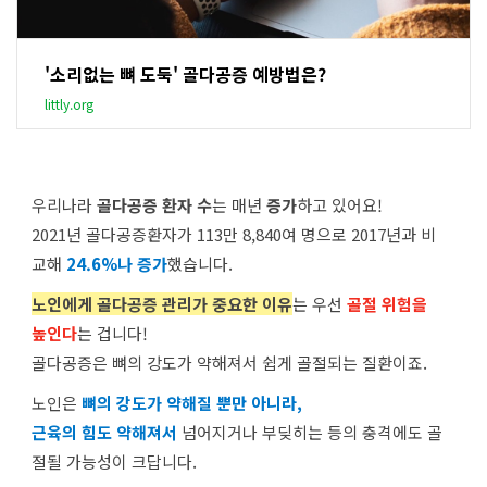
'소리없는 뼈 도둑' 골다공증 예방법은?
littly.org
우리나라
골다공증 환자 수
는 매년
증가
하고 있어요!
2021년 골다공증환자가 113만 8,840여 명으로 2017년과 비
교해
24.6%나 증가
했습니다.
노인
에게 골다공증 관리가 중요한 이유
는 우선
골절 위험을
높인다
는 겁니다!
골다공증은 뼈의 강도가 약해져서 쉽게 골절되는 질환이죠.
노인은
뼈의 강도가 약해질 뿐만 아니라,
근육의 힘도 약해져서
넘어지거나 부딪히는 등의 충격에도 골
절될 가능성이 크답니다.