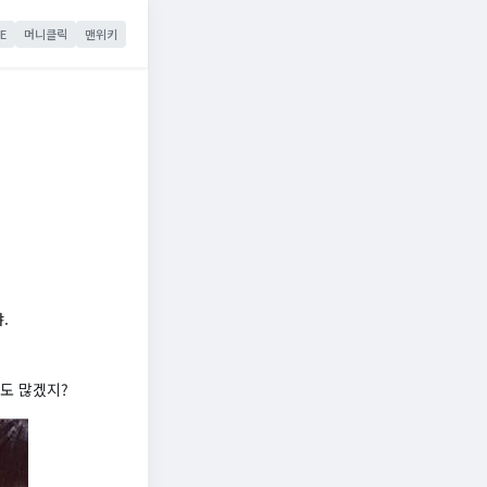
E
머니클릭
맨위키
.
도 많겠지?