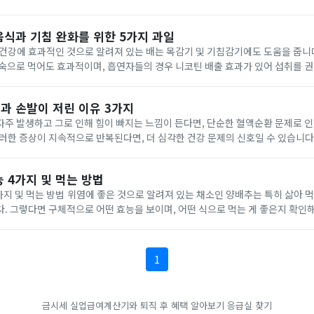
드를 읽고, 특정 뷰어 프로그램을 통해 영상을 재생할 수 있습니다....
음식과 기침 완화를 위한 5가지 과일
건강에 효과적인 것으로 알려져 있는 배는 목감기 및 기침감기에도 도움을 줍니다
숙으로 먹어도 효과적이며, 흡연자들의 경우 니코틴 배출 효과가 있어 섭취를 권장합니
등) 감귤류 과일에는 비타민 C가 많이 함유되어 있어 항산화 작용을 하며, 기관지 
과 손발이 저린 이유 3가지
주 발생하고 그로 인해 힘이 빠지는 느낌이 든다면, 단순한 혈액순환 문제로 인
러한 증상이 지속적으로 반복된다면, 더 심각한 건강 문제의 신호일 수 있습니다
주된 원인은 무엇인지, 그리고 이를 어떻게 관리해야 하는지 알아보겠습니다. 팔다리 저림증상
 4가지 및 먹는 방법
 있는 채소인 양배추는 특히 삶아 먹으면 더욱 좋은 효능
. 그렇다면 구체적으로 어떤 효능을 보이며, 어떤 식으로 먹는 게 좋은지 확인해 보
양배추 효능 1. 위염과 위궤양에 좋음 삶은 양배...
1
금시세
실업급여계산기와 퇴직 후 혜택 알아보기
응급실 찾기