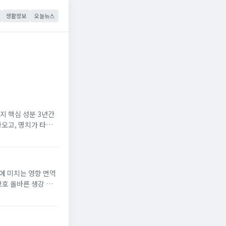
생활정보
오늘뉴스
핵심 성분 3년간
오고, 명치가 타는
마음껏 먹지 못했던 시
에 미치는 영향 면역
보호 올바른 생강 섭
된 최고의 슈퍼푸드입