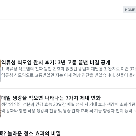
HOME
역류성 식도염 완치 후기: 3년 고통 끝낸 비결 공개
1. 역류성 식도염의 진짜 원인 2. 효과 없었던 방법과 깨달음 3. 완치로 이끈 3가지 
역류성 식도염으로 고통받았던 저는 이제 정상 진단을 받았습니다. 신물이 올라
듯한 통증, 목에 걸린 이물감 때문에 잠도 제대로 못 자고, 좋아하는 음식조차 
간들. 그 고통을 겪어본 사람만이 알죠. 병원 약,...
매일 생강을 먹으면 나타나는 7가지 체내 변화
생강의 영양 성분과 건강 효능 30일간 매일 섭취 시 기대 효과 생강이 소화기관
력 강화와 항염 작용 생강의 진통 및 통증 완화 효과 뇌 기능 향상과 인지 능력 
취 방법과 주의사항 생강은 동서양을 막론하고 5,000년 이상 약용으로 사용
니다. 매일 적정량을 섭취할 경우 우리 몸에 놀라운 변화를 일으...
쪽? 놀라운 청소 효과의 비밀