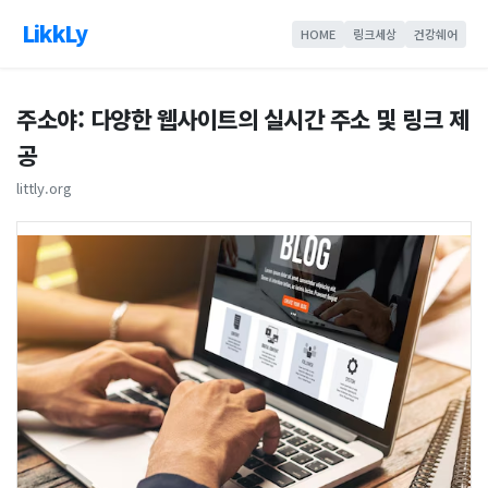
LikkLy
HOME
링크세상
건강쉐어
주소야: 다양한 웹사이트의 실시간 주소 및 링크 제
공
littly.org