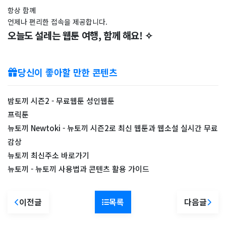
항상 함께
언제나 편리한 접속을 제공합니다.
오늘도 설레는 웹툰 여행, 함께 해요! ✧
당신이 좋아할 만한 콘텐츠
밤토끼 시즌2 - 무료웹툰 성인웹툰
프릭툰
뉴토끼 Newtoki - 뉴토끼 시즌2로 최신 웹툰과 웹소설 실시간 무료
감상
뉴토끼 최신주소 바로가기
뉴토끼 - 뉴토끼 사용법과 콘텐츠 활용 가이드
이전글
목록
다음글