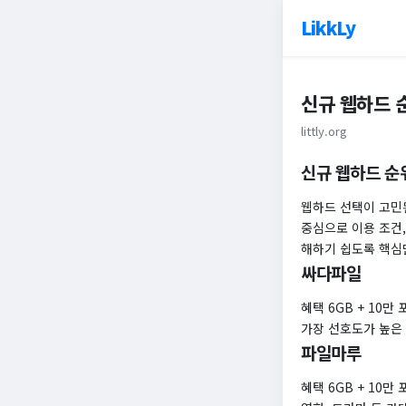
LikkLy
신규 웹하드 순
littly.org
신규 웹하드 순위
웹하드 선택이 고민
중심으로 이용 조건,
해하기 쉽도록 핵심
싸다파일
혜택 6GB + 10만
가장 선호도가 높은
파일마루
혜택 6GB + 10만