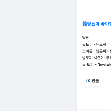
당신이 좋아
W툰
뉴토끼 - 뉴토끼
조아툰 - 웹툰미
밤토끼 시즌2 - 
뉴 토끼 – Newtok
이전글