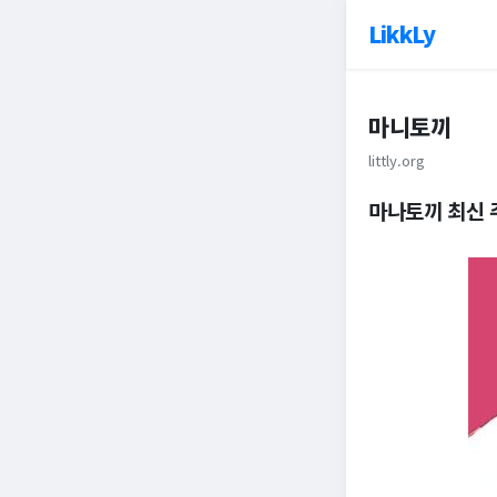
LikkLy
마니토끼
littly.org
마나토끼 최신 