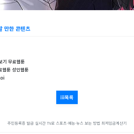
할 만한 콘텐츠
리보기 무료웹툰
무료웹툰 성인웹툰
oi
목록
주민등록증 발급
실시간 TV로 스포츠·예능·뉴스 보는 방법
최저임금계산기