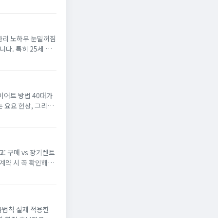
하우 눈밑꺼짐
다. 특히 25세 이
심화됩니다. 화장품이
 방법 40대가
는 요요 현상, 그리고
중이 늘어나며 우울증
것
: 구매 vs 장기렌트
계약 시 꼭 확인해야
주목받는 트렌드는 단
금법칙 실제 적용한