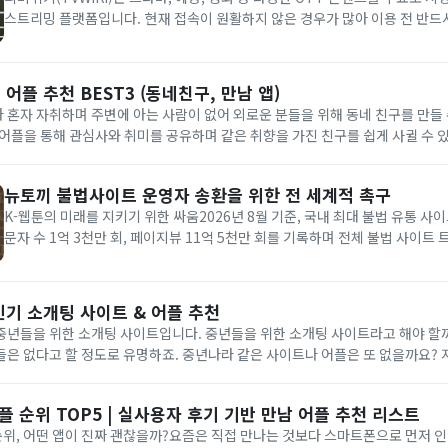
스트리밍 플랫폼입니다. 현재 접속이 원활하지 않은 경우가 많아 이용 전 반드
해야 합니다. 본 페이지에서는 티비위키 최신 주소와 안전한 접속 방법, 대체 
드립니다. 티비위키는 별도의 회원가입 없이도 원하는 영상을...
어플 추천 BEST3 (동네친구, 만남 앱)
혼자 자취하며 주변에 아는 사람이 없어 외로운 분들을 위해 동네 친구를 만들 
어플을 통해 관심사와 취미를 공유하며 같은 취향을 가진 친구를 쉽게 사귈 수 
할 때 사용하기 좋습니다.소개팅 어플로 동네 친구 만드는 법대다수 소개팅 어플
뉴토끼 불법사이트 운영자 송환을 위한 전 세계적 촉구
K-웹툰의 미래를 지키기 위한 싸움2026년 8월 기준, 국내 최대 불법 유통 사
문자 수 1억 3천만 회, 페이지뷰 11억 5천만 회를 기록하며 전체 불법 사이트 
차지하고 있습니다. 이로 인한 웹툰 산업 피해액은 약 398억 원에 달하며, 뉴
(웹소설), **마나토끼(일본 만화)**를 통해 천문학...
인기 소개팅 사이트 & 어플 추천
년들을 위한 소개팅 사이트입니다. 중년들을 위한 소개팅 사이트라고 해야 할까
들은 없다고 할 정도로 유명하죠. 중년나라 같은 사이트나 어플은 또 없을까요?
어플이 무수히 많이 나와 있지만, 그중에서도 특별히 주목받는 소개팅 앱들을 
어플 순위 TOP5 | 실사용자 후기 기반 만남 어플 추천 리스트
 순위, 어떤 앱이 진짜 괜찮을까?요즘은 직접 만나는 것보다 스마트폰으로 먼저 