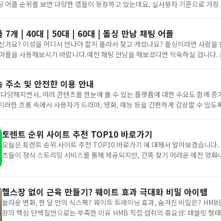
소개팅 어플 순위를 보면 다양한 앱들이 등장하고 있는데요, 실사용자 기준으로 가장
플을 소개해 드릴게요.올해 새로운 만남을 계획하고 있다면 아래 리스트를 참고해보
7개 | 40대 | 50대 | 60대 | 돌싱 만남 채팅 어플
중년이신가요? 이성을 어디서 만나야 할지 몰라서 찾고 계셨나요? 돌싱이라면 사람을 
 어플을 사용해보시기 바랍니다.예전 채팅 만남을 해보셨다면 익숙하실 겁니다.
다. 중년 소개팅 어플을 통해 사람들을 만나 등산, 골프 등 취미 활동을 즐겨보세
 주소 및 안전한 이용 안내
 다양해지면서, 여러 콘텐츠를 한눈에 볼 수 있는 플랫폼에 대한 수요도 함께 증
은 이러한 흐름 속에서 사용자가 드라마, 영화, 예능 등을 간편하게 감상할 수 있도
져 있습니다.티비룸(TVroom)은 어떤 플랫폼인가?티비룸은 별도의 회원가입
토렌트 순위 사이트 추천 TOP10 바로가기
오늘은 토렌트 순위 사이트 추천 TOP10 바로가기 에 대해서 알아보겠습니다. 
츠들이 정식 스트리밍 서비스를 통해 제공되지만, 간혹 찾기 어려운 예전 영화
하려고 토렌트를 검색해보게 되는 경우가 있습니다. ​저도 예전부터 이름만 들었
어느 날 한번 써보게 되었는데요. 막상 사용해보니...
헬스장 없이 근육 만들기? 웨이트 효과 극대화 비밀 아이템
놀라운 변화, 한 달 만의 식스팩? 웨이트 트레이닝 효과, 숨겨진 비밀은? HMB
장의 핵심 단백질만으로는 부족한 이유 HMB 직접 섭취의 중요성: 태블릿 형태 