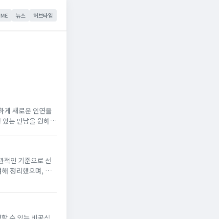
ME
뉴스
허브타임
하게 새로운 인연을
성 있는 만남을 원하는
 요약 1위 추천: 러브초이스: 설치 없이 웹에서 이...
주관적인 기준으로 선
려해 정리했으며, 매
한 사용 팁도 함께 안
청할 수 있는 비공식