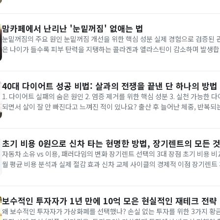
의 시너지 효과 홈 트레이닝으로도 가능한 근육 증가 거울 앞에서 탄탄한 식스팩 복근을 보며 감탄
하던 때가 있습니다. 믿기 어려우시겠지만,...
맘카페에서 난리난 '눈밑꺼짐' 없애는 법
눈밑꺼짐의 주요 원인 눈밑꺼짐 개선을 위한 핵심 성분 실제 경험으로 검증된 관리 노
은 나이가 들수록 피부 탄력을 지탱하는 콜라겐과 엘라스틴이 감소하며 발생합니
후부터 진피층의 콜라겐 합성 능력이 떨어지면서 눈가가 처지고 다크서클이 
나 시술로 일시적인 효과를 보는 경우도 있지만, 장기적인 관리 없이는 재...
40대 다이어트 성공 비법: 살과의 전쟁을 끝낸 단 하나의 방법
1. 다이어트 실패의 숨은 원인 2. 염증 제거를 위한 핵심 성분 3. 실천 가능한 다이어트
되면서 살이 잘 안 빠진다고 느껴진 적이 있나요? 출산 후 늘어난 체중, 반복되
점점 떨어지는 자존감. 저도 그랬습니다. 결혼 후 아이를 낳고 17kg 이상 체
과 대인기피증에 시달렸던 지난 3년은 정말 힘든...
초기 비용 0원으로 신차 타는 현명한 방법, 장기렌트의 모든 
자동차 소유 vs 이용, 패러다임의 변화 장기렌트 선택의 3대 장점 초기 비용 비교
월 평균 비용 분석과 실제 절감 효과 신차 교체 사이클의 경제적 이점 장기렌트 
할 사항 나에게 맞는 장기렌트 차량 선택 가이드 최근 자동차 시장에서 가장 
연 '소유에서 이용으로'의 전환입니다. 장기렌트는 신차를...
보수적인 투자자가 1년 만에 10억 모은 현실적인 재테크 전략
왜 보수적인 투자자가 가상화폐를 선택했나? 손실 없는 투자를 위한 3가지 황