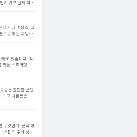
 인기 많고 실제 대화
세요! 1....
만나기 더 어렵죠. 그
 폰으로 하는 채팅이
요. 중년이 가장 많
가하고 있습니다. ‘티
록 돕는 스트리밍 사
 없이 다양한 콘텐츠
​요즘은 웬만한 콘텐
나 외국 자료들을 구
던 ‘토렌트’라는 걸
란 무엇인가: 근육 성
HMB 외 추가 성분