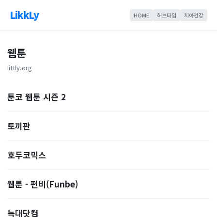
LikkLy
HOME
허브타임
치아건강
웹툰
littly.org
툰코 웹툰 시즌 2
토끼판
호두코믹스
웹툰 - 펀비(Funbe)
늑대닷컴