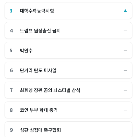
3
대학수학능력시험
▲
4
트럼프 원정출산 금지
―
5
박완수
―
6
단거리 탄도 미사일
―
7
최휘영 장관 꿈의 페스티벌 참석
―
8
코인 부부 학대 충격
―
9
심판 성접대 축구협회
―