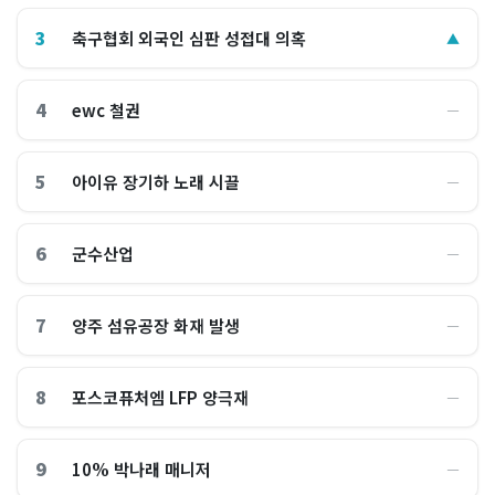
3
축구협회 외국인 심판 성접대 의혹
▲
4
ewc 철권
―
5
아이유 장기하 노래 시끌
―
6
군수산업
―
7
양주 섬유공장 화재 발생
―
8
포스코퓨처엠 LFP 양극재
―
9
10% 박나래 매니저
―