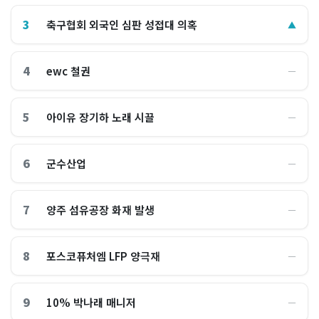
3
축구협회 외국인 심판 성접대 의혹
▲
4
ewc 철권
―
5
아이유 장기하 노래 시끌
―
6
군수산업
―
7
양주 섬유공장 화재 발생
―
8
포스코퓨처엠 LFP 양극재
―
9
10% 박나래 매니저
―