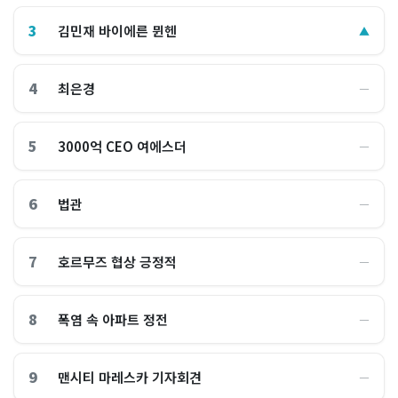
3
김민재 바이에른 뮌헨
▲
4
최은경
―
5
3000억 CEO 여에스더
―
6
법관
―
7
호르무즈 협상 긍정적
―
8
폭염 속 아파트 정전
―
9
맨시티 마레스카 기자회견
―