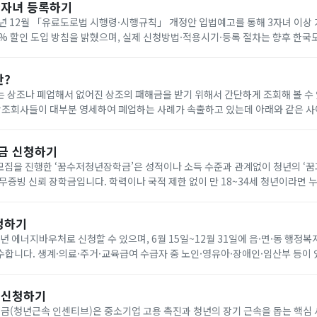
다자녀 등록하기
년 12월 「유료도로법 시행령·시행규칙」 개정안 입법예고를 통해 3자녀 이상
0% 할인 도입 방침을 밝혔으며, 실제 신청방법·적용시기·등록 절차는 향후 한
공지로 확인해야 합니다. 아래에서 빠르게 한국도로공사 다자녀 등록하세요!
란?
 상조나 폐업해서 없어진 상조의 패해금을 받기 위해서 간단하게 조회해 볼 수
나 다른 상조회사에 같은 조건으로 재 가입(무료) 가능합니다. 요즘 이상한 상조회사에서 폐
금 신청하기
기 모집을 진행한 ‘꿈수저청년장학금’은 성적이나 소득 수준과 관계없이 청년의 ‘
무증빙 신뢰 장학금입니다. 학력이나 국적 제한 없이 만 18~34세 청년이라면 
을 통해 온라인으로 신청할 수 있습니다. 자기소개서와 청년 정책 제안서를 제출
청하기
6년 에너지바우처로 신청할 수 있으며, 6월 15일~12월 31일에 읍·면·동 행정복
합니다. 생계·의료·주거·교육급여 수급자 중 노인·영유아·장애인·임산부 등이 
원은 전기 요금 차감 방식으로 7월 1일~9월 30일에 사용합니다. 아래에서 빠르
 신청하기
(청년근속 인센티브)은 중소기업 고용 촉진과 청년의 장기 근속을 돕는 핵심 