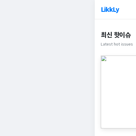
LikkLy
최신 핫이슈
Latest hot issues