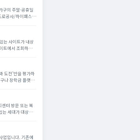
 가구의 주말·공휴일
국도로공사/하이패스
 있는 사이트가 내상
꿈과 도전’만을 평가하
누구나 장학금 플랫폼
해 장학생으로 선발되
지센터 방문 또는 복
있는 세대가 대상
게 냉방 지원금 신청
사업입니다. 기존에