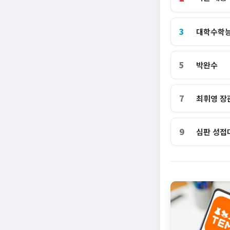
3
대학수학
5
박완수
7
최휘영 장
9
심판 성접