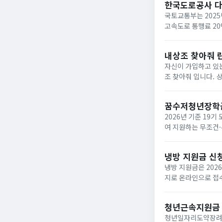
한국도로공사 
국토교통부는 2025
고속도로 통행료 2
내상조 찾아줘 
자신이 가입하고 있는
조 찾아줘 입니다. 상조회사들이 대부분 영세하여 폐업하는 사례가 속출하고 있는데 아래와 같은 사이트에서 조회하면
납입금의 50%를 환급받거
업한 상조회사...
꿈수저청년장학
2026년 기준 19
여 지원하는 무조건·
‘드림스폰’ 누리집
면,...
냉방 지원금 신
냉방 지원금은 202
지로 온라인으로 접수
이며, 여름 냉방 지
하...
청년근속지원금
청년일자리도약장려금