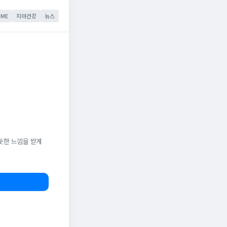
ME
치아건강
뉴스
듯한 느낌을 받게