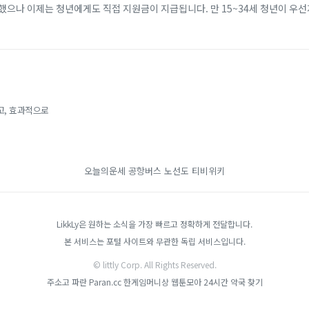
했으나 이제는 청년에게도 직접 지원금이 지급됩니다. 만 15~34세 청년이 우
개월 이상 근속할 경우, 비수도권 기준 2년간 최대 720만 원(일반 지역 최대 4
고, 효과적으로
오늘의운세
공항버스 노선도
티비위키
LikkLy은 원하는 소식을 가장 빠르고 정확하게 전달합니다.
본 서비스는 포털 사이트와 무관한 독립 서비스입니다.
© littly Corp. All Rights Reserved.
주소고
파란 Paran.cc
한게임머니상
웹툰모아
24시간 약국 찾기