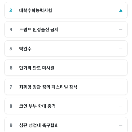
3
대학수학능력시험
▲
4
트럼프 원정출산 금지
―
5
박완수
―
6
단거리 탄도 미사일
―
7
최휘영 장관 꿈의 페스티벌 참석
―
8
코인 부부 학대 충격
―
9
심판 성접대 축구협회
―