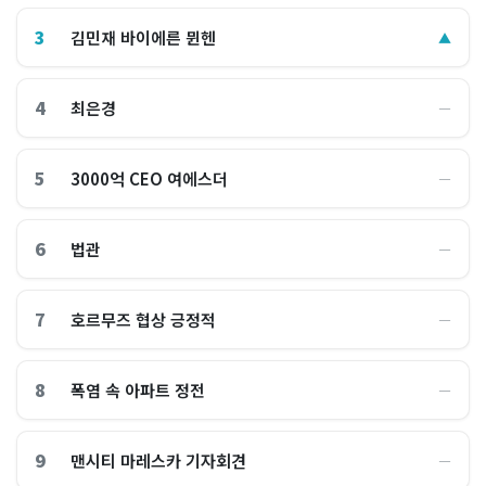
3
김민재 바이에른 뮌헨
▲
4
최은경
―
5
3000억 CEO 여에스더
―
6
법관
―
7
호르무즈 협상 긍정적
―
8
폭염 속 아파트 정전
―
9
맨시티 마레스카 기자회견
―