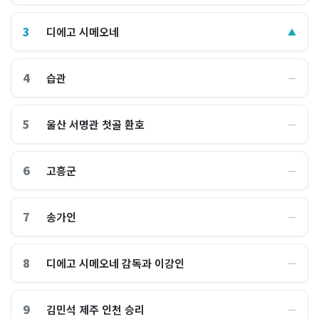
3
디에고 시메오네
▲
4
습관
―
5
울산 서명관 첫골 환호
―
6
고흥군
―
7
송가인
―
8
디에고 시메오네 감독과 이강인
―
9
김민석 제주 인천 승리
―