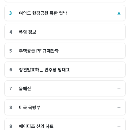
3
여의도 한강공원 폭탄 협박
▲
4
폭염 경보
―
5
주택공급 PF 규제완화
―
6
정견발표하는 민주당 당대표
―
7
윤혜진
―
8
미국 국방부
―
9
에이티즈 산의 하트
―