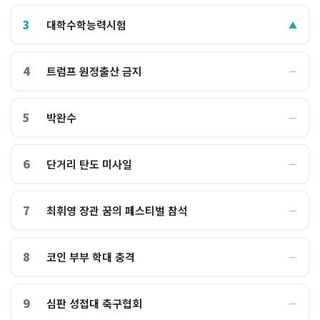
3
대학수학능력시험
▲
4
트럼프 원정출산 금지
―
5
박완수
―
6
단거리 탄도 미사일
―
7
최휘영 장관 꿈의 페스티벌 참석
―
8
코인 부부 학대 충격
―
9
심판 성접대 축구협회
―