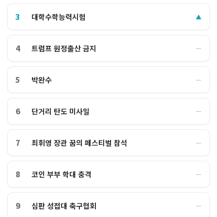
3
대학수학능력시험
▲
4
트럼프 원정출산 금지
―
5
박완수
―
6
단거리 탄도 미사일
―
7
최휘영 장관 꿈의 페스티벌 참석
―
8
코인 부부 학대 충격
―
9
심판 성접대 축구협회
―