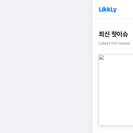
LikkLy
최신 핫이슈
Latest hot issues