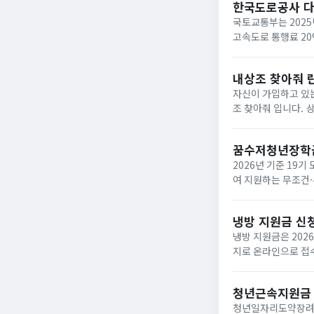
한국도로공사 
국토교통부는 2025
고속도로 통행료 2
내상조 찾아줘 
자신이 가입하고 있는
조 찾아줘 입니다. 상조회사들이 대부분 영세하여 폐업하는 사례가 속출하고 있는데 아래와 같은 사이트에서 조회하면
납입금의 50%를 환급받거
업한 상조회사...
꿈수저청년장학
2026년 기준 19
여 지원하는 무조건·
‘드림스폰’ 누리집
면,...
냉방 지원금 신
냉방 지원금은 202
지로 온라인으로 접수
이며, 여름 냉방 지
하...
청년근속지원금
청년일자리도약장려금