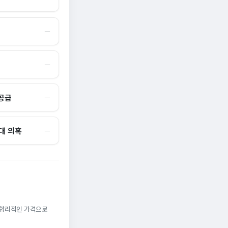
―
―
 공급
―
대 의혹
―
. 합리적인 가격으로