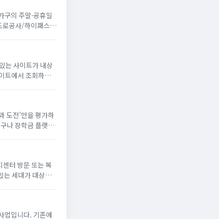
 가구의 주말·공휴일
국도로공사/하이패스
 있는 사이트가 내상
꿈과 도전’만을 평가하
누구나 장학금 플랫폼
해 장학생으로 선발되
지센터 방문 또는 복
있는 세대가 대상
게 냉방 지원금 신청
사업입니다. 기존에