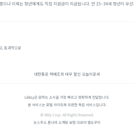
했으나 이제는 청년에게도 직접 지원금이 지급됩니다. 만 15~34세 청년이 우
개월 이상 근속할 경우, 비수도권 기준 2년간 최대 720만 원(일반 지역 최대 4
고, 효과적으로
대한통운 택배조회
테무 할인
오늘의운세
LikkLy은 원하는 소식을 가장 빠르고 정확하게 전달합니다.
본 서비스는 포털 사이트와 무관한 독립 서비스입니다.
© littly Corp. All Rights Reserved.
뉴스주소
론나라
소개왕
보험 다모아
웹도우미