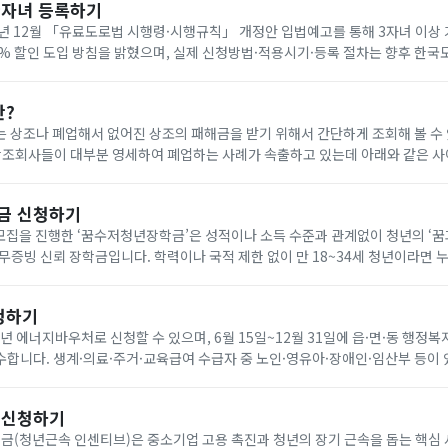
다자녀 등록하기
년 12월 「유료도로법 시행령·시행규칙」 개정안 입법예고를 통해 3자녀 이상
0% 할인 도입 방침을 밝혔으며, 실제 신청방법·적용시기·등록 절차는 향후 한
공지로 확인해야 합니다. 아래에서 빠르게 한국도로공사 다자녀 등록하세요!
란?
 상조나 폐업해서 없어진 상조의 패해금을 받기 위해서 간단하게 조회해 볼 수
나 다른 상조회사에 같은 조건으로 재 가입(무료) 가능합니다. 요즘 이상한 상조회사에서 폐
금 신청하기
기 모집을 진행한 ‘꿈수저청년장학금’은 성적이나 소득 수준과 관계없이 청년의 ‘
무증빙 신뢰 장학금입니다. 학력이나 국적 제한 없이 만 18~34세 청년이라면 
을 통해 온라인으로 신청할 수 있습니다. 자기소개서와 청년 정책 제안서를 제출
청하기
6년 에너지바우처로 신청할 수 있으며, 6월 15일~12월 31일에 읍·면·동 행정복
합니다. 생계·의료·주거·교육급여 수급자 중 노인·영유아·장애인·임산부 등이 
원은 전기 요금 차감 방식으로 7월 1일~9월 30일에 사용합니다. 아래에서 빠르
 신청하기
(청년근속 인센티브)은 중소기업 고용 촉진과 청년의 장기 근속을 돕는 핵심 