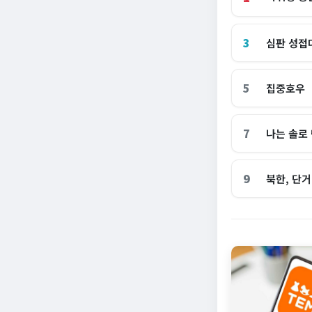
3
심판 성접
5
집중호우
7
나는 솔로
9
북한, 단