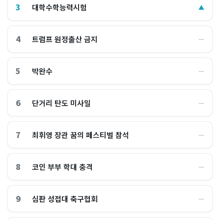
3
대학수학능력시험
▲
4
트럼프 원정출산 금지
―
5
박완수
―
6
단거리 탄도 미사일
―
7
최휘영 장관 꿈의 페스티벌 참석
―
8
코인 부부 학대 충격
―
9
심판 성접대 축구협회
―