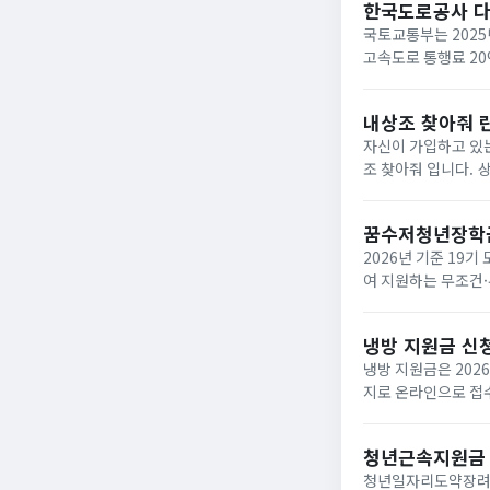
한국도로공사 
국토교통부는 2025
고속도로 통행료 2
내상조 찾아줘 
자신이 가입하고 있는
조 찾아줘 입니다. 상조회사들이 대부분 영세하여 폐업하는 사례가 속출하고 있는데 아래와 같은 사이트에서 조회하면
납입금의 50%를 환급받거
업한 상조회사...
꿈수저청년장학
2026년 기준 19
여 지원하는 무조건·
‘드림스폰’ 누리집
면,...
냉방 지원금 신
냉방 지원금은 202
지로 온라인으로 접수
이며, 여름 냉방 지
하...
청년근속지원금
청년일자리도약장려금