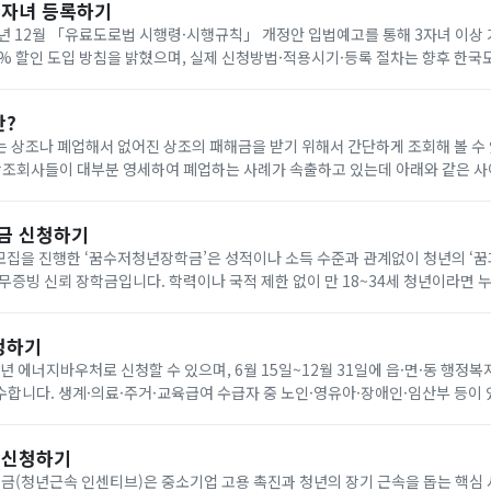
다자녀 등록하기
년 12월 「유료도로법 시행령·시행규칙」 개정안 입법예고를 통해 3자녀 이상
0% 할인 도입 방침을 밝혔으며, 실제 신청방법·적용시기·등록 절차는 향후 한
공지로 확인해야 합니다. 아래에서 빠르게 한국도로공사 다자녀 등록하세요!
란?
 상조나 폐업해서 없어진 상조의 패해금을 받기 위해서 간단하게 조회해 볼 수
나 다른 상조회사에 같은 조건으로 재 가입(무료) 가능합니다. 요즘 이상한 상조회사에서 폐
금 신청하기
기 모집을 진행한 ‘꿈수저청년장학금’은 성적이나 소득 수준과 관계없이 청년의 ‘
무증빙 신뢰 장학금입니다. 학력이나 국적 제한 없이 만 18~34세 청년이라면 
을 통해 온라인으로 신청할 수 있습니다. 자기소개서와 청년 정책 제안서를 제출
청하기
6년 에너지바우처로 신청할 수 있으며, 6월 15일~12월 31일에 읍·면·동 행정복
합니다. 생계·의료·주거·교육급여 수급자 중 노인·영유아·장애인·임산부 등이 
원은 전기 요금 차감 방식으로 7월 1일~9월 30일에 사용합니다. 아래에서 빠르
 신청하기
(청년근속 인센티브)은 중소기업 고용 촉진과 청년의 장기 근속을 돕는 핵심 