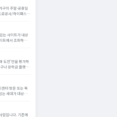
 가구의 주말·공휴일
국도로공사/하이패스
 있는 사이트가 내상
꿈과 도전’만을 평가하
누구나 장학금 플랫폼
해 장학생으로 선발되
지센터 방문 또는 복
있는 세대가 대상
게 냉방 지원금 신청
사업입니다. 기존에