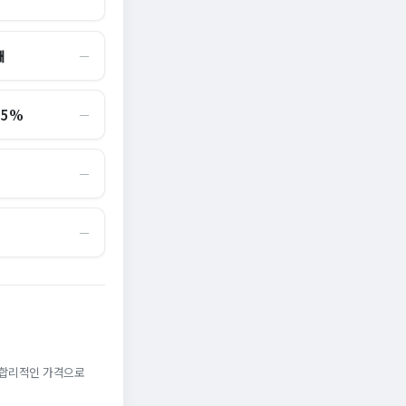
대
―
.5%
―
―
―
. 합리적인 가격으로