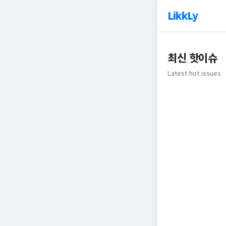
LikkLy
최신 핫이슈
Latest hot issues