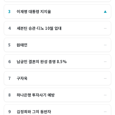
3
이재명 대통령 지지율
▲
4
세븐틴 승관·디노 10월 입대
―
5
원태인
―
6
남궁민 결혼의 완성 종영 8.5%
―
7
구자욱
―
8
하나은행 투자사기 예방
―
9
김정희와 그의 동반자
―