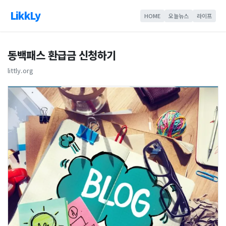
LikkLy
HOME
오늘뉴스
라이프
동백패스 환급금 신청하기
littly.org