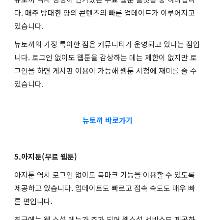
다. 매주 방대한 양의 콘텐츠의 빠른 업데이트가 이루어지고
있습니다.
뉴토끼의 가장 특이한 점은 커뮤니티가 운영되고 있다는 점입
니다. 로그인 없이도 웹툰을 감상하는 데는 제한이 없지만 로
그인을 하면 게시판 이용이 가능해 웹툰 시청에 재미를 줄 수
있습니다.
뉴토끼 바로가기
5.아지툰(무료 웹툰)
아지툰 역시 로그인 없이도 북마크 기능을 이용할 수 있도록
제공하고 있습니다. 업데이트도 빠르고 접속 속도도 매우 빠
른 편입니다.
최근에는 웹 소설 메뉴가 추가 되어 웹소설 서비스도 제공하