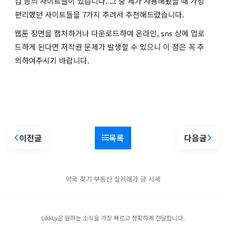
컴 등의 사이트들이 있습니다. 그 중 제가 사용해봤을 때 가장
편리했던 사이트들을 7가지 추려서 추천해드렸습니다.
웹툰 장면을 캡처하거나 다운로드하여 온라인, sns 상에 업로
드하게 된다면 저작권 문제가 발생할 수 있으니 이 점은 꼭 주
의하여주시기 바랍니다.
이전글
목록
다음글
약국 찾기
부동산 실거래가
금 시세
LikkLy은 원하는 소식을 가장 빠르고 정확하게 전달합니다.