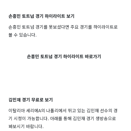
손흥민 토트넘 경기 하이라이트 보기
손흥민 토트넘 경기를 못보셨다면 주요 경기를 하이라이트로
볼 수 있습니다.
손흥민 토트넘 경기 하이라이트 바로가기
김민재 경기 무료로 보기
이탈리아 세리에A의 나폴리에서 뛰고 있는 김민재 선수의 경
기 시청이 가능합니다. 아래를 통해 김민재 경기 생방송으로
봐보시기 바랍니다.