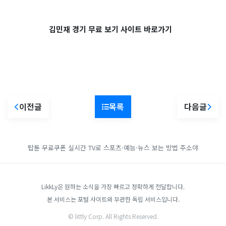
김민재 경기 무료 보기 사이트 바로가기
이전글
목록
다음글
탑툰 무료쿠폰
실시간 TV로 스포츠·예능·뉴스 보는 방법
주소야
LikkLy은 원하는 소식을 가장 빠르고 정확하게 전달합니다.
본 서비스는 포털 사이트와 무관한 독립 서비스입니다.
© littly Corp. All Rights Reserved.