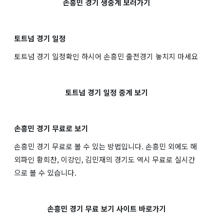
손흥민 경기 생중계 보러가기
토트넘 경기 일정
토트넘 경기 일정확인 하시어 손흥민 출전경기 놓치지 마세요
토트넘 경기 일정 중계 보기
손흥민 경기 무료로 보기
손흥민 경기 무료로 볼 수 있는 방법입니다. 손흥민 외에도 해
외파인 황희찬, 이강인, 김민재의 경기도 역시 무료로 실시간
으로 볼 수 있습니다.
손흥민 경기 무료 보기 사이트 바로가기