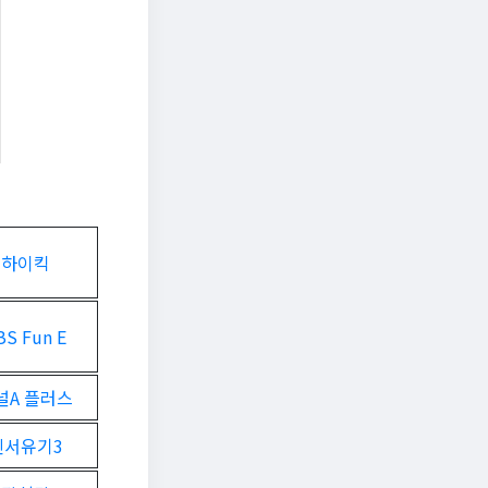
하이킥
BS Fun E
널A 플러스
신서유기3