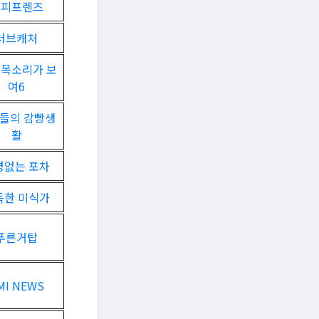
커피프렌즈
러브캐처
 목소리가 보
여6
들의 감빵생
활
경없는 포차
독한 미식가
푸른거탑
MI NEWS