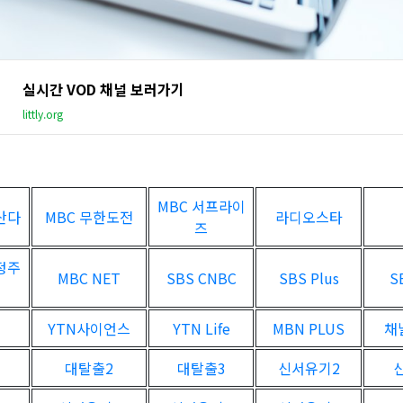
실시간 VOD 채널 보러가기
littly.org
MBC 서프라이
산다
MBC 무한도전
라디오스타
즈
정주
MBC NET
SBS CNBC
SBS Plus
S
YTN사이언스
YTN Life
MBN PLUS
채
대탈출2
대탈출3
신서유기2