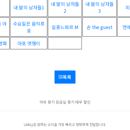
내 딸의 남자들
내 딸의 남자들
내 딸의 남자들1
외
2
3
 아
수요일은 음악프
실종느와르 M
손 the guest
연애
로
 영화
마포 멋쟁이
목록
약국 찾기
응급실 찾기
테무 할인
LikkLy은 원하는 소식을 가장 빠르고 정확하게 전달합니다.