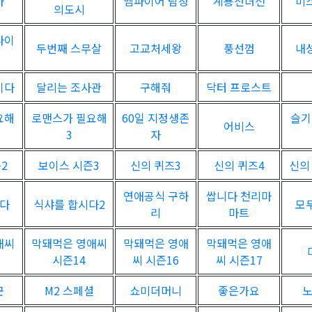
사
뱀파이어 탐정
계룡선녀전
미
의도시
다이
두번째 스무살
고교처세왕
풍선껌
내
이다
달리는 조사관
구해줘
닥터 프로스트
요해
로맨스가 필요해
60일 지정생존
슬기
어비스
3
자
2
보이스 시즌3
신의 퀴즈3
신의 퀴즈4
신의
연애공식 구하
쌉니다 천리마
시다
식샤를 합시다2
모
리
마트
애씨
막돼먹은 영애씨
막돼먹은 영애
막돼먹은 영애
시즌14
씨 시즌16
씨 시즌17
꾼
M2 스페셜
쇼미더머니
좋은가요