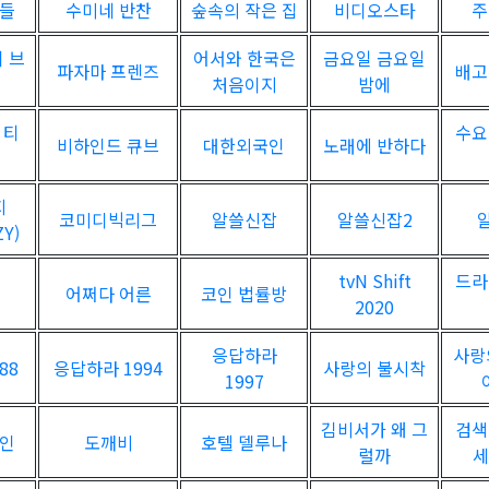
자들
수미네 반찬
숲속의 작은 집
비디오스타
주
 브
어서와 한국은
금요일 금요일
파자마 프렌즈
배고
처음이지
밤에
 티
수요
비하인드 큐브
대한외국인
노래에 반하다
지
코미디빅리그
알쓸신잡
알쓸신잡2
ZY)
tvN Shift
드라
어쩌다 어른
코인 법률방
2020
응답하라
사랑
88
응답하라 1994
사랑의 불시착
1997
김비서가 왜 그
검색
샤인
도깨비
호텔 델루나
럴까
세