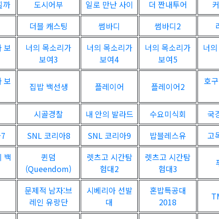
힐까
도시어부
일로 만난 사이
더 짠내투어
더블 캐스팅
썸바디
썸바디2
 보
너의 목소리가
너의 목소리가
너의 목소리가
너의
보여3
보여4
보여5
 보
호구
집밥 백선생
플레이어
플레이어2
시골경찰
내 안의 발라드
수요미식회
국
7
SNL 코리아8
SNL 코리아9
밥블레스유
고
 백
퀸덤
렛츠고 시간탐
렛츠고 시간탐
(Queendom)
험대2
험대3
문제적 남자:브
시베리아 선발
혼밥특공대
T
레인 유랑단
대
2018