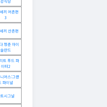
강식당
세끼 어촌편
3
세끼 산촌편
다 청춘 아이
슬란드
리트 푸드 파
이터2
지니어스:그랜
드 파이널
하트시그널