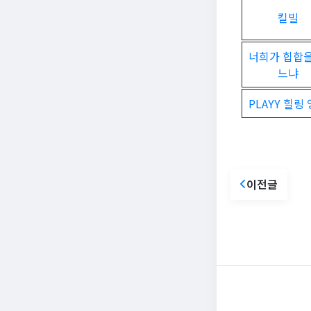
킬빌
너희가 힙합을
느냐
PLAYY 힐링
이전글