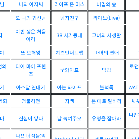
군님
나의 아저씨
라이프 온 마스
비밀의 숲
오 나의 귀신님
남자친구
라이브(Live)
이번 생은 처음
자
38 사기동대
그녀의 사생활
이라
백이
또 오해영
치즈인더트랩
마녀의 연애
전의
디어 마이 프렌
로맨
굿와이프
방법
즈
자기
아스달 연대기
아는 와이프
블랙독
WAT
 영화
명불허전
자백
본 대로 말하라
싸
나인
마마
진심이 닿다
날 녹여주오
유령을 잡아라
나쁜 녀석들:악