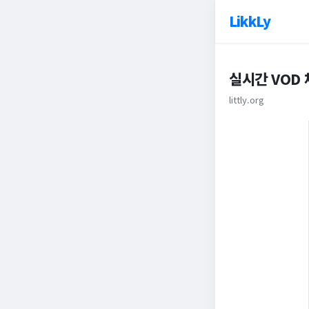
LikkLy
실시간 VOD
littly.org