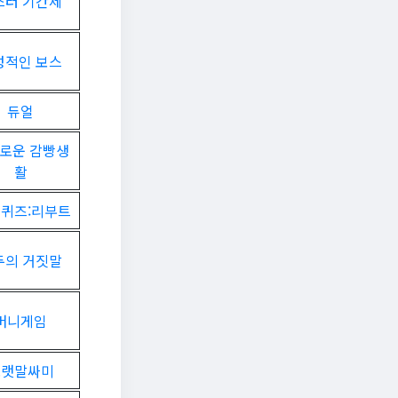
스터 기간제
성적인 보스
듀얼
로운 감빵생
활
 퀴즈:리부트
두의 거짓말
머니게임
노랫말싸미