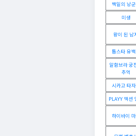
백일의 낭
미생
왕이 된 남
톱스타 유
알함브라 궁
추억
시카고 타
PLAYY 액션
하이바이 