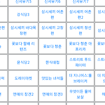
4
신서유기5
신서유기6
신서유기7
삼시세끼 어촌
삼시세끼 어촌
삼시
강식당3
편
편2
촌편
삼시세끼 바다목
삼시세끼 고창
삼시세끼 정선
삼시
장편
편
편
꽃보다 할배 리
꽃보다 청춘 아
꽃보
숙
꽃보다 청춘
턴즈
프리카
스트리트 푸드
스트
윤식당2
한식대첩
파이터
더 지니어스:룰
더 
블럭
도레미마켓
맛있는 녀석들
브레이커
무엇이든 물어
견
연애의 참견2
연애의 참견3
보살