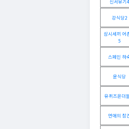
신서유기
강식당2
삼시세끼 어
5
스페인 하
윤식당
유퀴즈온더
연애의 참