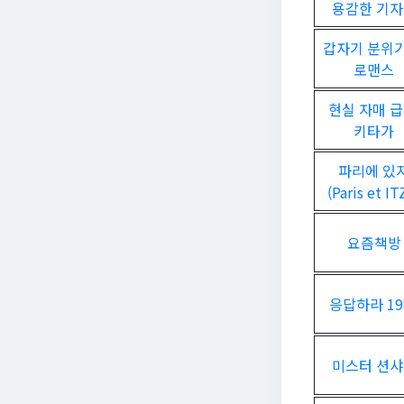
용감한 기
갑자기 분위기
로맨스
현실 자매 급
키타가
파리에 있
(Paris et IT
요즘책방
응답하라 19
미스터 션