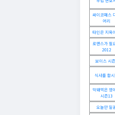
무법 변호
싸이코패스 
어리
타인은 지옥
로맨스가 필
2012
보이스 시즌
식샤를 합
막돼먹은 영
시즌13
오늘만 일