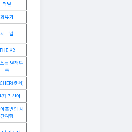
터널
화유기
시그널
THE K2
스는 별책부
록
CHER(왓쳐)
우자 귀신아
:아홉번의 시
간여행