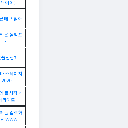
간 아이돌
픈데 귀찮아
일은 음악프
로
알쓸신잡3
마 스테이지
2020
의 불시착 하
이라이트
어를 입력하
요 WWW