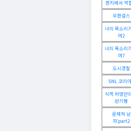
현지에서 먹
무한걸스
너의 목소리가
여2
너의 목소리가
여7
도시경찰
SNL 코리아
식객 허영만의
반기행
문제적 남
자:part2